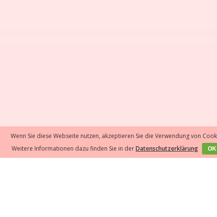
Wenn Sie diese Webseite nutzen, akzeptieren Sie die Verwendung von Cook
Weitere Informationen dazu finden Sie in der
Datenschutzerklärung
OK
GESUND & NACHHALTIG ABNEHMEN
Weitere leckere Rezepte